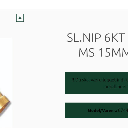
SL.NIP 6KT
MS 15MM
Du skal være logget ind fo
bestillinger
074
Model/Varenr.: