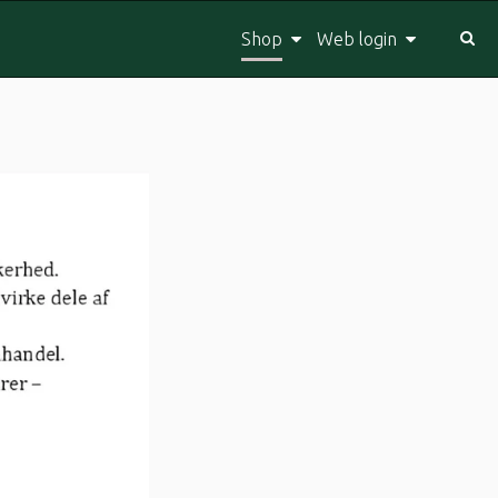
Shop
Web login