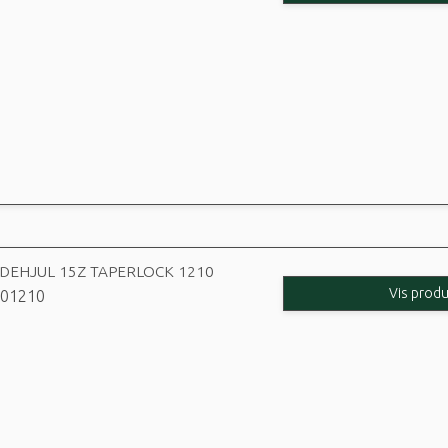
ÆDEHJUL 15Z TAPERLOCK 1210
Vis produ
01210