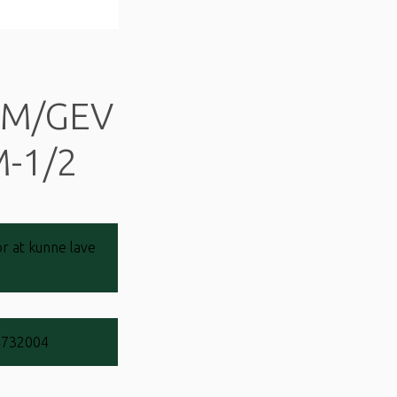
 M/GEV
-1/2
r at kunne lave
4732004