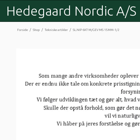
Hedegaard Nordic A/S
/
/
/
Forside
Shop
Tekniske artikler
SL.NIP 6KT M/GEV MS 15MM-1/2