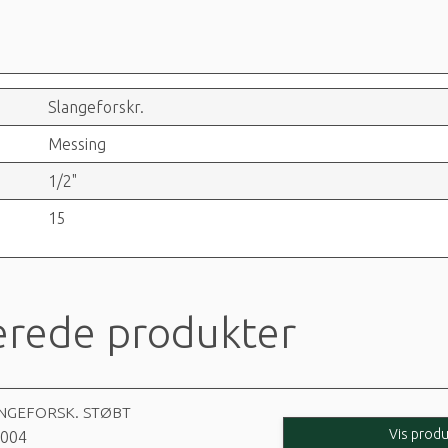
Slangeforskr.
Messing
1/2"
15
erede produkter
ANGEFORSK. STØBT
Vis produ
004