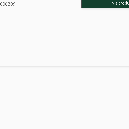
Vis produ
006309