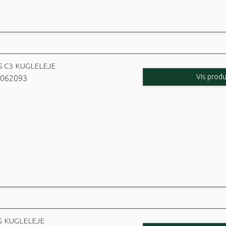
S C3 KUGLELEJE
Vis produ
062093
S KUGLELEJE