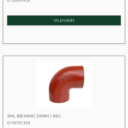
0150695450
Vis produkt
SML BØJNING 50MM / 88G
0150701350