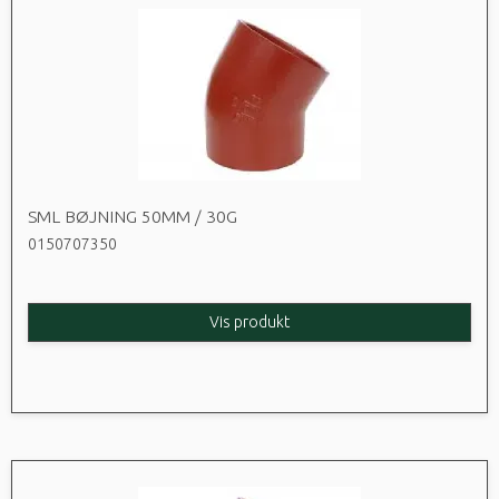
SML BØJNING 50MM / 30G
0150707350
Vis produkt