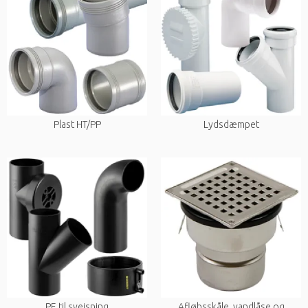
Plast HT/PP
Lydsdæmpet
PE til svejsning
Afløbsskåle, vandlåse og