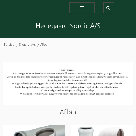
Hedegaard Nordic A/S
Forside
Shop
Vvs
Afløb
/
/
/
Afløb