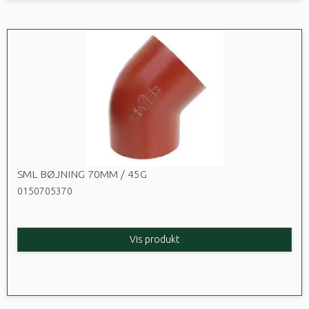
SML BØJNING 70MM / 45G
0150705370
Vis produkt