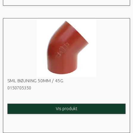
SML BØJNING 50MM / 45G
0150705350
Vis produkt