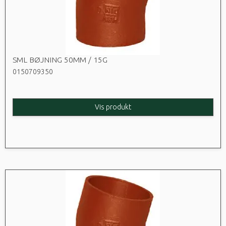
SML BØJNING 50MM / 15G
0150709350
Vis produkt