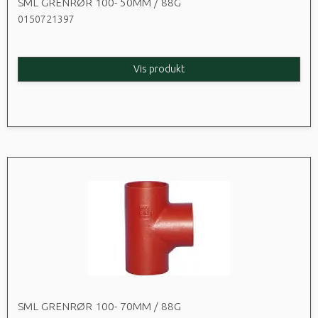
SML GRENRØR 100- 50MM / 88G
0150721397
Vis produkt
SML GRENRØR 100- 70MM / 88G