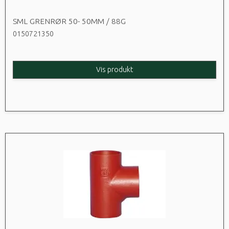
SML GRENRØR 50- 50MM / 88G
0150721350
Vis produkt