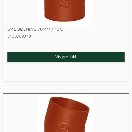
SML BØJNING 70MM / 15G
0150709370
Vis produkt