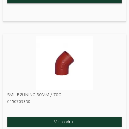
SML BØJNING 50MM / 70G
0150703350
Vis produkt