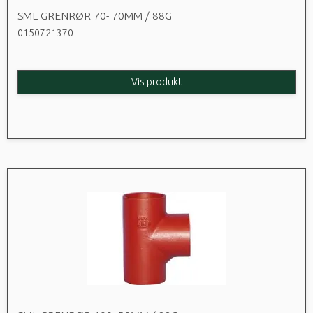
SML GRENRØR 70- 70MM / 88G
0150721370
Vis produkt