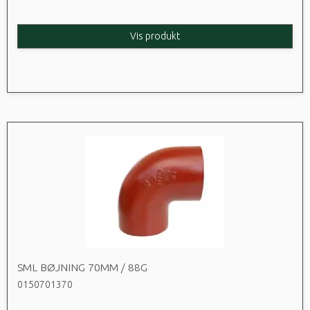
Vis produkt
SML BØJNING 70MM / 88G
0150701370