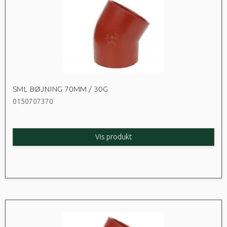
SML BØJNING 70MM / 30G
0150707370
Vis produkt