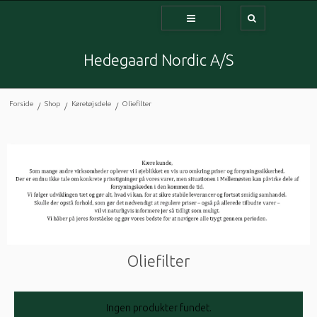
Hedegaard Nordic A/S
Forside
Shop
Køretøjsdele
Oliefilter
/
/
/
Oliefilter
Ingen produkter fundet.