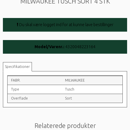
MILWAUKEE TUSCH SORT 4 STK
Du skal være logget ind for at kunne lave bestillinger
Model/Varenr.:
4320048223164
Specifikationer
FABR.
MILWAUKEE
Type
Tusch
Overflade
Sort
Relaterede produkter