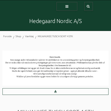
Hedegaard Nordic A/S
Forside
Shop
Værktøj
MILWAUKEE TUSCH SORT 4 STK
/
/
/