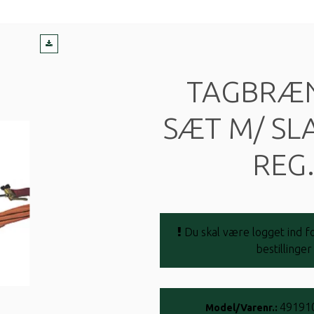
TAGBRÆ
SÆT M/ SL
REG
Du skal være logget ind fo
bestillinger
49191
Model/Varenr.: