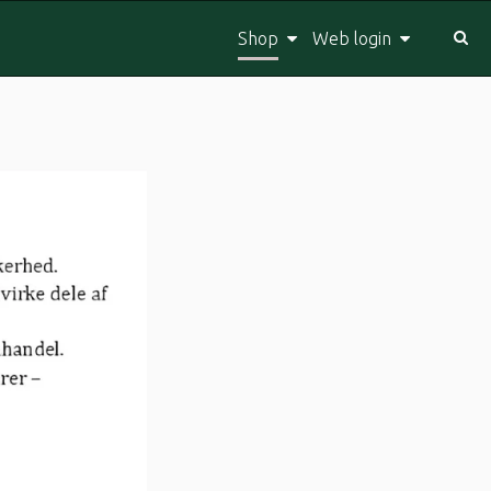
Shop
Web login