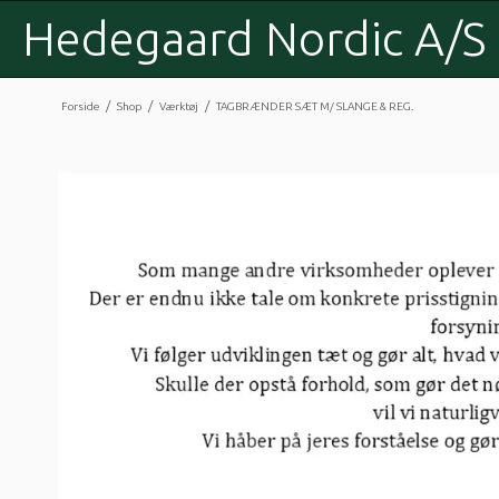
Hedegaard Nordic A/S
/
/
/
Forside
Shop
Værktøj
TAGBRÆNDER SÆT M/ SLANGE & REG.