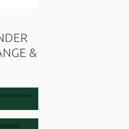
NDER
ANGE &
.
r at kunne lave
00500006