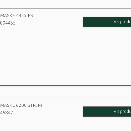
MASKE 4455 P3
Vis produ
004455
MASKE 6200 STR. M
Vis produ
46847