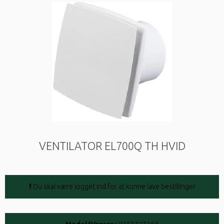
VENTILATOR EL700Q TH HVID
Du skal være logget ind for at kunne lave bestillinger