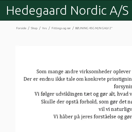
Hedegaard Nordic A/S
/
/
/
/
Forside
Shop
Vvs
Fittings og rør
BØJNING 45G M/N GALV 2"