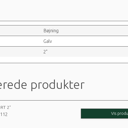
Bøjning
Galv
2"
erede produkter
RT 2"
Vis produ
112