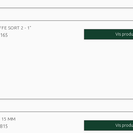
FE SORT 2 - 1"
Vis produ
165
 15 MM
Vis produ
815