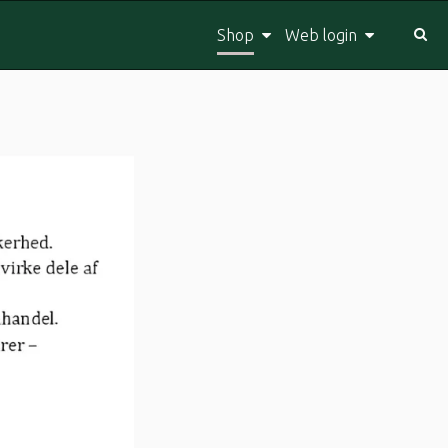
Shop
Web login