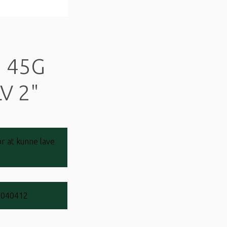
 45G
V 2"
r at kunne lave
0040412