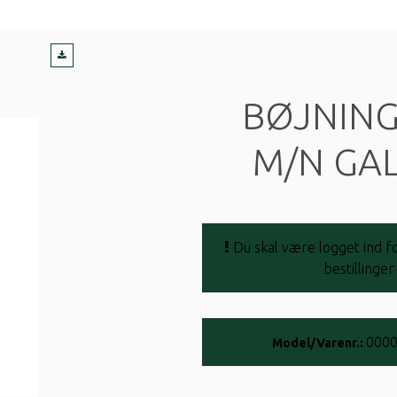
BØJNING
M/N GAL
Du skal være logget ind fo
bestillinger
000
Model/Varenr.: